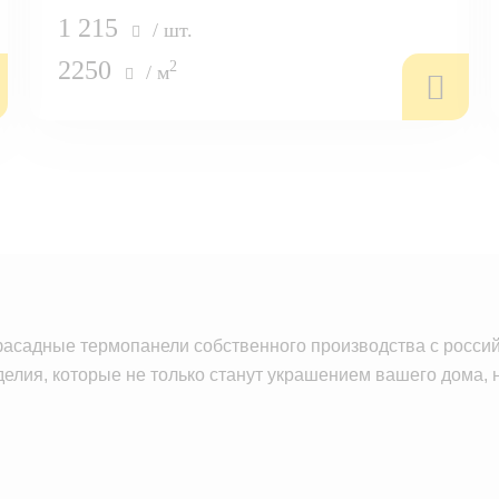
1 215
/ шт.
2250
2
/ м
фасадные термопанели собственного производства с россий
елия, которые не только станут украшением вашего дома, н