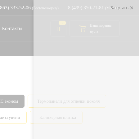
Закрыть
(863) 333-52-06
8 (499) 350-21-81
(Ростов-на-дону)
(Москва)
0
Ваша корзина
Контакты
пуста
ПС эконом
Термопанели для отделки цоколя
ые ступени
Клинкерная плитка