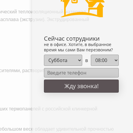
тический теплоизоляционный материал
расплава (экструзии). Экструдированный
Сейчас сотрудники
не в офисе. Хотите, в выбранное
время мы сами Вам перезвоним?
в
асителями, растворителями и щелочью;
Жду звонка!
ших термопанелей с российской клинкерной
небольшом весе обладает удивительной прочностью