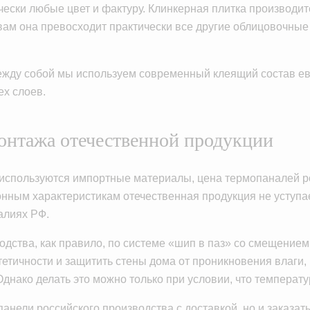
чески любые цвет и фактуру. Клинкерная плитка производи
вам она превосходит практически все другие облицовочные
между собой мы используем современный клеящий состав е
х слоев.
онтажа отечественной продукции
й используются импортные материалы, цена термопаналей 
онным характеристикам отечественная продукция не уступа
алиях РФ.
одства, как правило, по системе «шип в паз» со смещение
тетичности и защитить стены дома от проникновения влаги
днако делать это можно только при условии, что температ
анели российского производства с доставкой, но и заказать