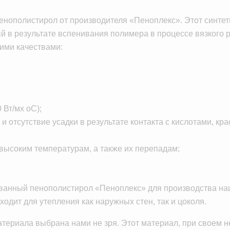
енополистирол от производителя «Пеноплекс». Этот синте
й в результате вспенивания полимера в процессе вязкого 
ими качествами:
 Вт/мх оС);
и отсутствие усадки в результате контакта с кислотами, кр
к высоким температурам, а также их перепадам;
рованный пенополистирол «Пеноплекс» для производства на
одит для утепления как наружных стен, так и цоколя.
атериала выбрана нами не зря. Этот материал, при своем 