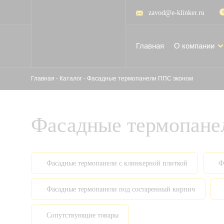
zavod@e-klinker.ru
Главная
О компании
Главная
-
Каталог
-
Фасадные термопанели ППС эконом
Фасадные термопане
Фасадные термопанели с клинкерной плиткой
Ф
Фасадные термопанели под состаренный кирпич
Сопутствующие товары