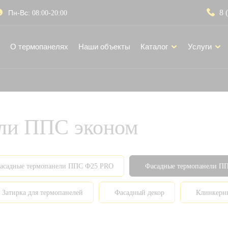
8 
Пн-Вс:
08:00-20:00
О термопанелях
Наши объекты
Каталог
Услуги
ли ППС эконом
асадные термопанели ППС Ф25 PRO
Фасадные термопанели П
Затирка для термопанелей
Фасадный декор
Клинкерн