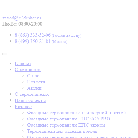
zavod@e-klinker.ru
Пн-Вс:
08:00-20:00
8 (863) 333-52-06
(Ростов-на-дону)
8 (499) 350-21-81
(Москва)
Главная
О компании
О наc
Новости
Акции
О термопанелях
Наши объекты
Каталог
Фасадные термопанели с клинкерной плиткой
Фасадные термопанели ППС Ф25 PRO
Фасадные термопанели ППС эконом
Термопанели для отделки цоколя
Фасадные термопанели под состаренный кирпич