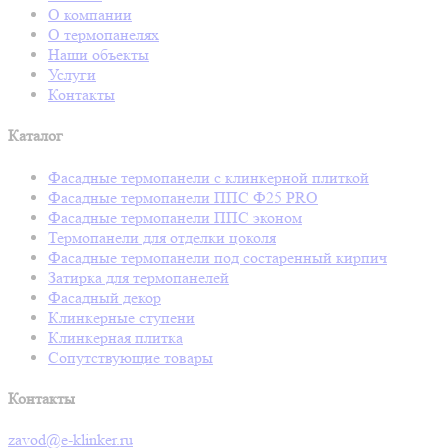
О компании
О термопанелях
Наши объекты
Услуги
Контакты
Каталог
Фасадные термопанели с клинкерной плиткой
Фасадные термопанели ППС Ф25 PRO
Фасадные термопанели ППС эконом
Термопанели для отделки цоколя
Фасадные термопанели под состаренный кирпич
Затирка для термопанелей
Фасадный декор
Клинкерные ступени
Клинкерная плитка
Сопутствующие товары
Контакты
zavod@e-klinker.ru