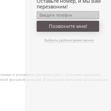
Оставьте номер, и мы Вам
перезвоним!
Позвоните мне!
Выбрать удобное время звонка
ительных и ремонтных фасадных работ, утепление наружных
ой фасадной затиркой. В результате визуально фасад дома не